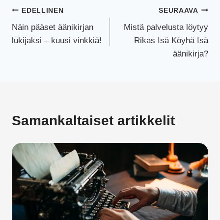
Artikkelien
EDELLINEN
SEURAAVA
Näin pääset äänikirjan
Mistä palvelusta löytyy
selaus
lukijaksi – kuusi vinkkiä!
Rikas Isä Köyhä Isä
äänikirja?
Samankaltaiset artikkelit