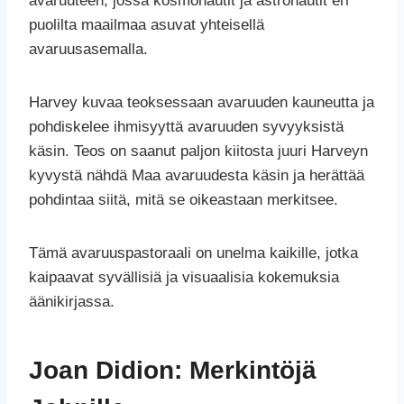
avaruuteen, jossa kosmonautit ja astronautit eri
puolilta maailmaa asuvat yhteisellä
avaruusasemalla.
Harvey kuvaa teoksessaan avaruuden kauneutta ja
pohdiskelee ihmisyyttä avaruuden syvyyksistä
käsin. Teos on saanut paljon kiitosta juuri Harveyn
kyvystä nähdä Maa avaruudesta käsin ja herättää
pohdintaa siitä, mitä se oikeastaan merkitsee.
Tämä avaruuspastoraali on unelma kaikille, jotka
kaipaavat syvällisiä ja visuaalisia kokemuksia
äänikirjassa.
Joan Didion: Merkintöjä