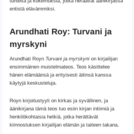
tunteita ja kokemuksia, jotka heräävät äänikirjassa
entistä elävämmiksi.
Arundhati Roy: Turvani ja
myrskyni
Arundhati Royn
Turvani ja myrskyni
on kirjailijan
ensimmäinen muistelmateos. Teos käsittelee
hänen elämäänsä ja erityisesti äitinsä kanssa
käytyjä keskusteluja.
Royn kirjoitustyyli on kirkas ja syvällinen, ja
äänikirjana tämä teos tuo esiin kirjan intiimiä ja
henkilökohtaisia hetkiä, jotka herättävät
kiinnostuksen kirjailijan elämän ja taiteen takana.