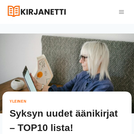
Siirry
sisältöön
YLEINEN
Syksyn uudet äänikirjat
– TOP10 lista!