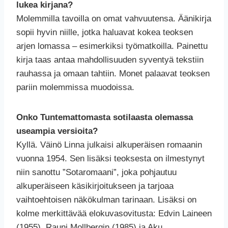
lukea kirjana?
Molemmilla tavoilla on omat vahvuutensa. Äänikirja
sopii hyvin niille, jotka haluavat kokea teoksen
arjen lomassa – esimerkiksi työmatkoilla. Painettu
kirja taas antaa mahdollisuuden syventyä tekstiin
rauhassa ja omaan tahtiin. Monet palaavat teoksen
pariin molemmissa muodoissa.
Onko Tuntemattomasta sotilaasta olemassa
useampia versioita?
Kyllä. Väinö Linna julkaisi alkuperäisen romaanin
vuonna 1954. Sen lisäksi teoksesta on ilmestynyt
niin sanottu ”Sotaromaani”, joka pohjautuu
alkuperäiseen käsikirjoitukseen ja tarjoaa
vaihtoehtoisen näkökulman tarinaan. Lisäksi on
kolme merkittävää elokuvasovitusta: Edvin Laineen
(1955), Rauni Mollbergin (1985) ja Aku