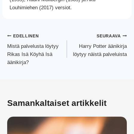
Louhimiehen (2017) versiot.
Artikkelien
EDELLINEN
SEURAAVA
Mistä palvelusta löytyy
Harry Potter äänikirja
selaus
Rikas Isä Köyhä Isä
löytyy näistä palveluista
äänikirja?
Samankaltaiset artikkelit