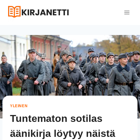
Siirry
sisältöön
YLEINEN
Tuntematon sotilas
äänikirja löytyy näistä