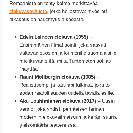
Romaanista on tehty kolme merkittävää
elokuvasovitusta
, jotka heijastavat myös eri
aikakausien näkemyksiä sodasta.
Edvin Laineen elokuva (1955)
–
Ensimmäinen filmatisointi, joka saavutti
valtavan suosion ja loi monille suomalaisille
mielikuvan siitä, miltä Tuntematon sotilas
”näyttää”.
Rauni Mollbergin elokuva (1985)
–
Realistisempi ja karumpi tulkinta, joka toi
sodan raadollisuuden uudella tavalla esille.
Aku Louhimiehen elokuva (2017)
– Uusin
versio, joka yhdisti perinteisen tarinan
moderniin elokuvailmaisuun ja keräsi suuria
yleisömääriä teattereissa.