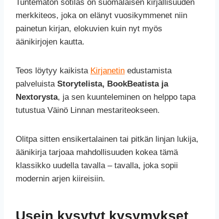
Tuntematon sotilas on suomalaisen kirjallisuuden
merkkiteos, joka on elänyt vuosikymmenet niin
painetun kirjan, elokuvien kuin nyt myös
äänikirjojen kautta.
Teos löytyy kaikista
Kirjanetin
edustamista
palveluista
Storytelista, BookBeatista ja
Nextorysta
, ja sen kuunteleminen on helppo tapa
tutustua Väinö Linnan mestariteokseen.
Olitpa sitten ensikertalainen tai pitkän linjan lukija,
äänikirja tarjoaa mahdollisuuden kokea tämä
klassikko uudella tavalla – tavalla, joka sopii
modernin arjen kiireisiin.
Usein kysytyt kysymykset